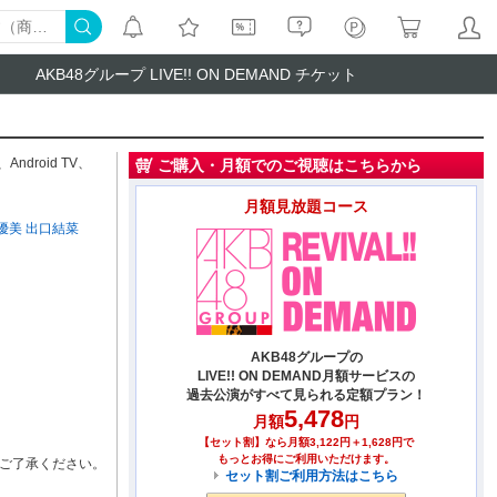
AKB48グループ LIVE!! ON DEMAND チケット
、
Android TV
、
ご購入・月額でのご視聴はこちらから
月額見放題コース
優美
出口結菜
AKB48グループの
LIVE!! ON DEMAND月額サービスの
過去公演がすべて見られる定額プラン！
5,478
月額
円
【セット割】なら月額3,122円＋1,628円で
もっとお得にご利用いただけます。
ご了承ください。
セット割ご利用方法はこちら