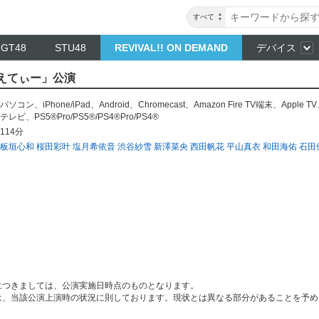
すべて
NGT48
STU48
REVIVAL!! ON DEMAND
デバイス
らえてぃー」公演
パソコン
、
iPhone/iPad
、
Android
、
Chromecast
、
Amazon Fire TV端末
、
Apple TV
テレビ
、
PS5®Pro/PS5®/PS4®Pro/PS4®
114分
板垣心和
桜田彩叶
塩月希依音
渋谷紗雪
新澤菜央
西田帆花
平山真衣
和田海佑
石田
につきましては、公演実施日時点のものとなります。
は、当該公演上演時の状況に則しております。現状とは異なる部分があることを予め