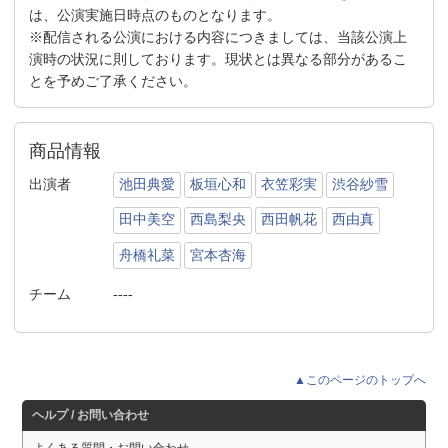
は、公演実施日時点のものとなります。
※配信される公演における内容につきましては、当該公演上
演時の状況に則しております。現状とは異なる部分があるこ
とを予めご了承ください。
商品情報
出演者
池田典愛
板垣心和
衣笠彩実
渋谷紗雪
田中美空
西島梨央
西田帆花
西由真
舟橋礼菜
宮本杏海
チーム
----
▲このページのトップへ
ヘルプ / お問い合わせ