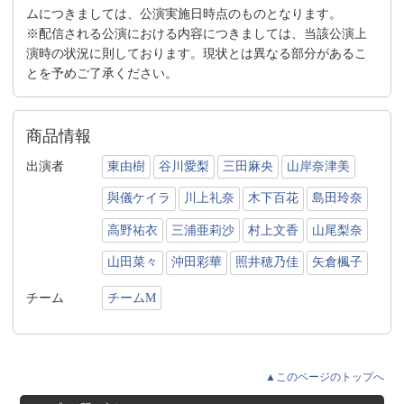
ムにつきましては、公演実施日時点のものとなります。
※配信される公演における内容につきましては、当該公演上
演時の状況に則しております。現状とは異なる部分があるこ
とを予めご了承ください。
商品情報
出演者
東由樹
谷川愛梨
三田麻央
山岸奈津美
與儀ケイラ
川上礼奈
木下百花
島田玲奈
高野祐衣
三浦亜莉沙
村上文香
山尾梨奈
山田菜々
沖田彩華
照井穂乃佳
矢倉楓子
チーム
チームM
▲このページのトップへ