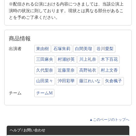
※配信される公演における内容につきましては、当該公演上
演時の状況に則しております。現状とは異なる部分があるこ
とを予めご了承ください。
商品情報
出演者
東由樹
石塚朱莉
白間美瑠
谷川愛梨
三田麻央
村瀬紗英
川上礼奈
木下百花
久代梨奈
近藤里奈
高野祐衣
村上文香
山田菜々
沖田彩華
藤江れいな
矢倉楓子
チーム
チームM
▲このページのトップへ
ヘルプ / お問い合わせ