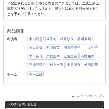
※配信される公演における内容につきましては、当該公演上
演時の状況に則しております。現状とは異なる部分があるこ
とを予めご了承ください。
商品情報
出演者
東由樹
石塚朱莉
武井紗良
谷川愛梨
三田麻央
村瀬紗英
明石奈津子
川上礼奈
木下百花
久代梨奈
近藤里奈
高野祐衣
三浦亜莉沙
村上文香
山尾梨奈
沖田彩華
チーム
チームM
▲このページのトップへ
ヘルプ / お問い合わせ