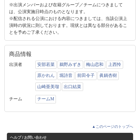
※出演メンバーおよび在籍グループ／チームにつきまして
は、公演実施日時点のものとなります。
※配信される公演における内容につきましては、当該公演上
演時の状況に則しております。現状とは異なる部分があるこ
とを予めご了承ください。
商品情報
出演者
安部若菜
鵜野みずき
梅山恋和
上西怜
原かれん
堀詩音
前田令子
眞鍋杏樹
山崎亜美瑠
出口結菜
チーム
チームM
▲このページのトップへ
ヘルプ / お問い合わせ