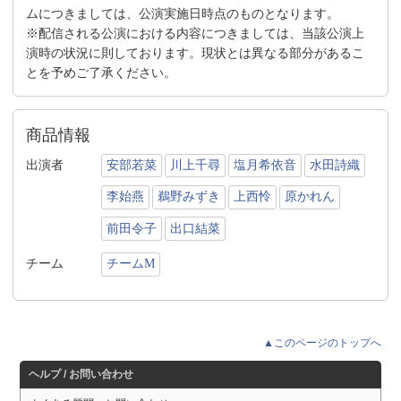
ムにつきましては、公演実施日時点のものとなります。
※配信される公演における内容につきましては、当該公演上
演時の状況に則しております。現状とは異なる部分があるこ
とを予めご了承ください。
商品情報
出演者
安部若菜
川上千尋
塩月希依音
水田詩織
李始燕
鵜野みずき
上西怜
原かれん
前田令子
出口結菜
チーム
チームM
▲このページのトップへ
ヘルプ / お問い合わせ