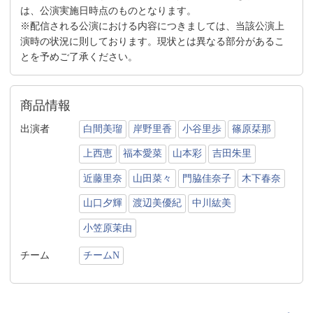
は、公演実施日時点のものとなります。
※配信される公演における内容につきましては、当該公演上
演時の状況に則しております。現状とは異なる部分があるこ
とを予めご了承ください。
商品情報
出演者
白間美瑠
岸野里香
小谷里歩
篠原栞那
上西恵
福本愛菜
山本彩
吉田朱里
近藤里奈
山田菜々
門脇佳奈子
木下春奈
山口夕輝
渡辺美優紀
中川紘美
小笠原茉由
チーム
チームN