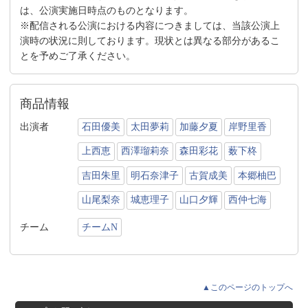
は、公演実施日時点のものとなります。
※配信される公演における内容につきましては、当該公演上
演時の状況に則しております。現状とは異なる部分があるこ
とを予めご了承ください。
商品情報
出演者
石田優美
太田夢莉
加藤夕夏
岸野里香
上西恵
西澤瑠莉奈
森田彩花
薮下柊
吉田朱里
明石奈津子
古賀成美
本郷柚巴
山尾梨奈
城恵理子
山口夕輝
西仲七海
チーム
チームN
▲このページのトップへ