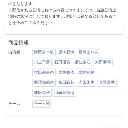
のとなります。
※配信される公演における内容につきましては、当該公演上
演時の状況に則しております。現状とは異なる部分があるこ
とを予めご了承ください。
商品情報
出演者
河野奈々帆
坂本夏海
菖蒲まりん
川上千尋
石田優美
磯佳奈江
太田夢莉
大田莉央奈
大段舞依
武井紗良
西澤瑠莉奈
森田彩花
吉田朱里
貞野遥香
前田令子
山崎亜美瑠
チーム
チームN