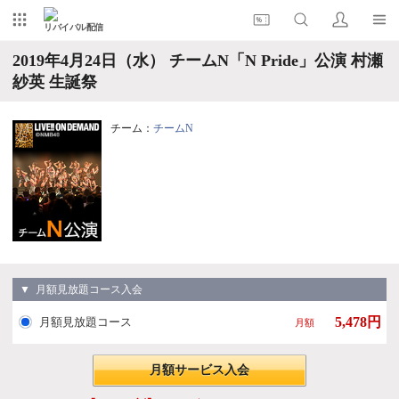
リバイバル配信
2019年4月24日（水） チームN「N Pride」公演 村瀬
紗英 生誕祭
チーム：
チームN
▼ 月額見放題コース入会
5,478円
月額見放題コース
月額
月額サービス入会