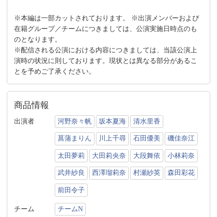
※本編は一部カットされております。 ※出演メンバーおよび
在籍グループ／チームにつきましては、公演実施日時点のも
のとなります。
※配信される公演における内容につきましては、当該公演上
演時の状況に則しております。現状とは異なる部分があるこ
とを予めご了承ください。
商品情報
出演者
河野奈々帆
坂本夏海
清水里香
菖蒲まりん
川上千尋
石田優美
磯佳奈江
太田夢莉
大田莉央奈
大段舞依
小林莉奈
武井紗良
西澤瑠莉奈
村瀬紗英
森田彩花
前田令子
チーム
チームN