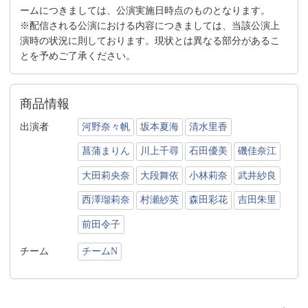
ームにつきましては、公演実施日時点のものとなります。
※配信される公演における内容につきましては、当該公演上
演時の状況に則しております。現状とは異なる部分があるこ
とを予めご了承ください。
商品情報
出演者
河野奈々帆
坂本夏海
清水里香
菖蒲まりん
川上千尋
石田優美
磯佳奈江
大田莉央奈
大段舞依
小林莉奈
武井紗良
西澤瑠莉奈
村瀬紗英
森田彩花
吉田朱里
前田令子
チーム
チームN