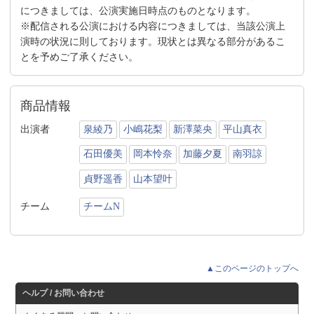
につきましては、公演実施日時点のものとなります。
※配信される公演における内容につきましては、当該公演上
演時の状況に則しております。現状とは異なる部分があるこ
とを予めご了承ください。
商品情報
出演者
泉綾乃
小嶋花梨
新澤菜央
平山真衣
石田優美
岡本怜奈
加藤夕夏
南羽諒
貞野遥香
山本望叶
チーム
チームN
▲このページのトップへ
ヘルプ / お問い合わせ