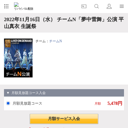
リバイバル配信
2022年11月16日（水） チームN「夢中雷舞」公演 平
山真衣 生誕祭
チーム：
チームN
▼ 月額見放題コース入会
5,478円
月額見放題コース
月額
月額サービス入会