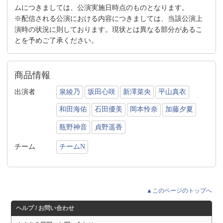
ムにつきましては、公演実施日時点のものとなります。
※配信される公演における内容につきましては、当該公演上
演時の状況に則しております。現状とは異なる部分があるこ
とを予めご了承ください。
商品情報
出演者
泉綾乃
坂田心咲
新澤菜央
平山真衣
和田海佑
石田優美
岡本怜奈
加藤夕夏
瓶野神音
貞野遥香
チーム
チームN
▲このページのトップへ
ヘルプ / お問い合わせ