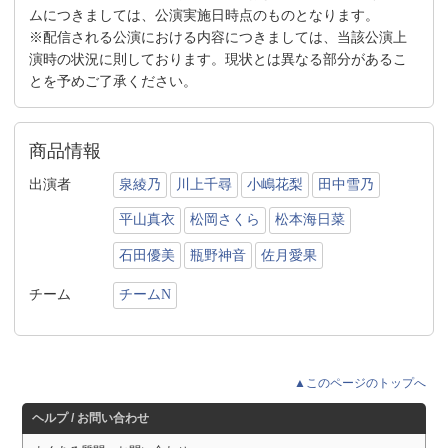
ムにつきましては、公演実施日時点のものとなります。
※配信される公演における内容につきましては、当該公演上
演時の状況に則しております。現状とは異なる部分があるこ
とを予めご了承ください。
商品情報
出演者
泉綾乃
川上千尋
小嶋花梨
田中雪乃
平山真衣
松岡さくら
松本海日菜
石田優美
瓶野神音
佐月愛果
チーム
チームN
▲このページのトップへ
ヘルプ / お問い合わせ