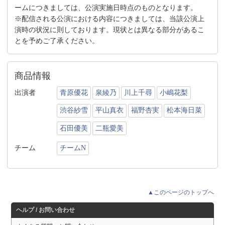
ームにつきましては、公演実施日時点のものとなります。
※配信される公演における内容につきましては、当該公演上
演時の状況に則しております。現状とは異なる部分があるこ
とを予めご了承ください。
商品情報
出演者
青原優花
泉綾乃
川上千尋
小嶋花梨
渋谷紗雪
平山真衣
福野杏実
松本海日菜
石田優美
二瓶愛美
チーム
チームN
▲このページのトップへ
ヘルプ / お問い合わせ