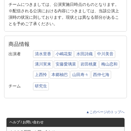
チームにつきましては、公演実施日時点のものとなります。
※配信される公演における内容につきましては、当該公演上
演時の状況に則しております。現状とは異なる部分があるこ
とを予めご了承ください。
商品情報
出演者
清水里香
小嶋花梨
水田詩織
中川美音
溝川実来
安藤愛璃菜
岩田桃夏
梅山恋和
上西怜
本郷柚巴
山田寿々
西仲七海
チーム
研究生
▲このページのトップへ
ヘルプ / お問い合わせ