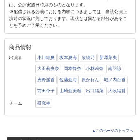
は、公演実施日時点のものとなります。
※配信される公演における内容につきましては、当該公演上
演時の状況に則しております。現状とは異なる部分があるこ
とを予めご了承ください。
商品情報
出演者
小川結夏
坂本夏海
泉綾乃
新澤菜央
大田莉央奈
岡本怜奈
小林莉奈
南羽諒
貞野遥香
佐藤亜海
原かれん
堀ノ内百香
前田令子
山崎亜美瑠
出口結菜
大段結愛
チーム
研究生
▲このページのトップへ