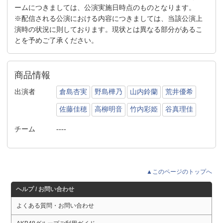
ームにつきましては、公演実施日時点のものとなります。
※配信される公演における内容につきましては、当該公演上
演時の状況に則しております。現状とは異なる部分があるこ
とを予めご了承ください。
商品情報
出演者
倉島杏実
野島樺乃
山内鈴蘭
荒井優希
佐藤佳穂
高柳明音
竹内彩姫
谷真理佳
チーム
----
▲このページのトップへ
ヘルプ / お問い合わせ
よくある質問・お問い合わせ