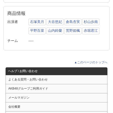
商品情報
出演者
石塚美月
大谷悠妃
倉島杏実
杉山歩南
平野百菜
山内鈴蘭
荒野姫楓
赤堀君江
チーム
----
▲このページのトップへ
ヘルプ / お問い合わせ
よくある質問・お問い合わせ
AKB48グループご利用ガイド
メールマガジン
会社概要