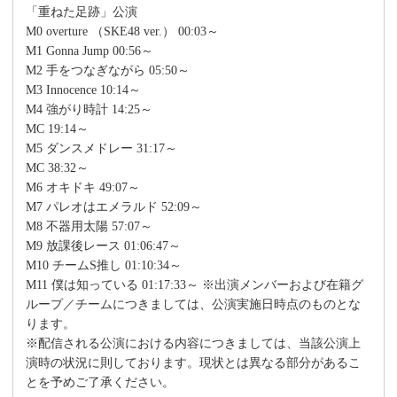
「重ねた足跡」公演
M0 overture （SKE48 ver.） 00:03～
M1 Gonna Jump 00:56～
M2 手をつなぎながら 05:50～
M3 Innocence 10:14～
M4 強がり時計 14:25～
MC 19:14～
M5 ダンスメドレー 31:17～
MC 38:32～
M6 オキドキ 49:07～
M7 パレオはエメラルド 52:09～
M8 不器用太陽 57:07～
M9 放課後レース 01:06:47～
M10 チームS推し 01:10:34～
M11 僕は知っている 01:17:33～ ※出演メンバーおよび在籍グ
ループ／チームにつきましては、公演実施日時点のものとな
ります。
※配信される公演における内容につきましては、当該公演上
演時の状況に則しております。現状とは異なる部分があるこ
とを予めご了承ください。