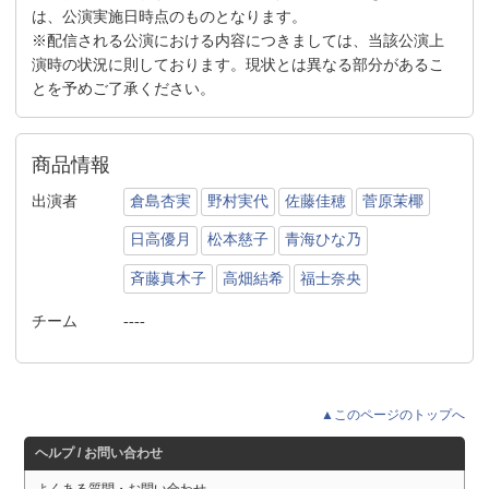
は、公演実施日時点のものとなります。
※配信される公演における内容につきましては、当該公演上
演時の状況に則しております。現状とは異なる部分があるこ
とを予めご了承ください。
商品情報
出演者
倉島杏実
野村実代
佐藤佳穂
菅原茉椰
日高優月
松本慈子
青海ひな乃
斉藤真木子
高畑結希
福士奈央
チーム
----
▲このページのトップへ
ヘルプ / お問い合わせ