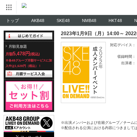
トップ
AKB48
SKE48
NMB48
HKT48
2023年1月9日（月）14:00～ 2
対応デバイス：
月額見放題
5,478円
月額
(税込)
収録時間：
※各48グループ月額サービスに加
出演者：
入中は1,628円（税込）！
※出演メンバーおよび在籍グループ／チーム
※配信される公演における内容につきまして