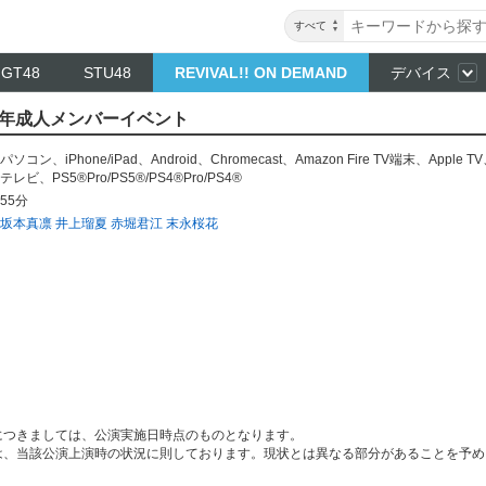
すべて
NGT48
STU48
REVIVAL!! ON DEMAND
デバイス
022年成人メンバーイベント
パソコン
、
iPhone/iPad
、
Android
、
Chromecast
、
Amazon Fire TV端末
、
Apple TV
テレビ
、
PS5®Pro/PS5®/PS4®Pro/PS4®
55分
坂本真凛
井上瑠夏
赤堀君江
末永桜花
につきましては、公演実施日時点のものとなります。
は、当該公演上演時の状況に則しております。現状とは異なる部分があることを予め