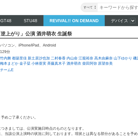
すべて
NGT48
STU48
REVIVAL!! ON DEMAND
デバイス
 「逆上がり」公演 酒井萌衣 生誕祭
パソコン
、
iPhone/iPad
、
Android
129分
竹内舞
都築里佳
新土居沙也加
二村春香
内山命
江籠裕奈
高木由麻奈
山下ゆかり
磯
梅本まどか
金子栞
小林亜実
斉藤真木子
酒井萌衣
柴田阿弥
原望奈美
チームE
。予めご了承ください。
につきましては、公演実施日時点のものとなります。
は、当該公演上演時の状況に則しております。現状とは異なる部分があることを予め