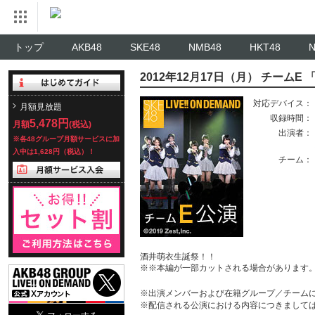
トップ
AKB48
SKE48
NMB48
HKT48
2012年12月17日（月） チームE
対応デバイス：
月額見放題
収録時間：
5,478円
月額
(税込)
出演者：
※各48グループ月額サービスに加
入中は1,628円（税込）！
チーム：
酒井萌衣生誕祭！！
※※本編が一部カットされる場合があります
※出演メンバーおよび在籍グループ／チーム
※配信される公演における内容につきまして