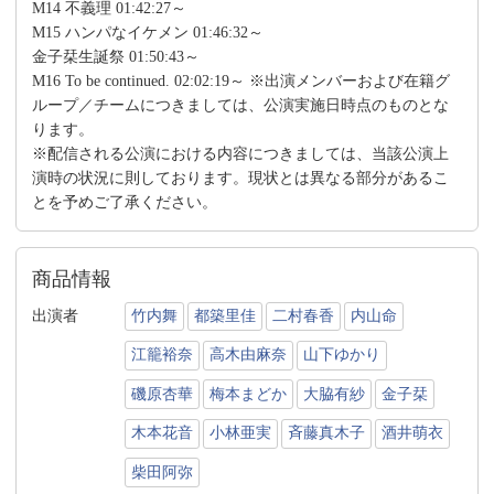
M14 不義理 01:42:27～
M15 ハンパなイケメン 01:46:32～
金子栞生誕祭 01:50:43～
M16 To be continued. 02:02:19～ ※出演メンバーおよび在籍グ
ループ／チームにつきましては、公演実施日時点のものとな
ります。
※配信される公演における内容につきましては、当該公演上
演時の状況に則しております。現状とは異なる部分があるこ
とを予めご了承ください。
商品情報
出演者
竹内舞
都築里佳
二村春香
内山命
江籠裕奈
高木由麻奈
山下ゆかり
磯原杏華
梅本まどか
大脇有紗
金子栞
木本花音
小林亜実
斉藤真木子
酒井萌衣
柴田阿弥