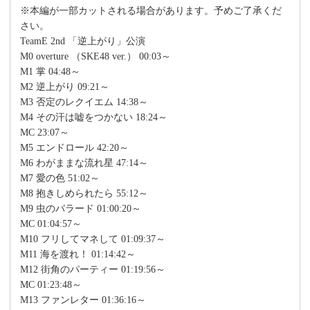
※本編が一部カットされる場合があります。予めご了承くだ
さい。
TeamE 2nd 「逆上がり」公演
M0 overture （SKE48 ver.） 00:03～
M1 掌 04:48～
M2 逆上がり 09:21～
M3 否定のレクイエム 14:38～
M4 その汗は嘘をつかない 18:24～
MC 23:07～
M5 エンドロール 42:20～
M6 わがままな流れ星 47:14～
M7 愛の色 51:02～
M8 抱きしめられたら 55:12～
M9 虫のバラード 01:00:20～
MC 01:04:57～
M10 フリしてマネして 01:09:37～
M11 海を渡れ！ 01:14:42～
M12 街角のパーティー 01:19:56～
MC 01:23:48～
M13 ファンレター 01:36:16～