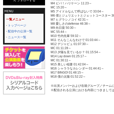
M4 ビバ！ハリケーン 11:23～
MC 15:20～
M5 アイドルなんて呼ばないで 33:04～
M6 僕とジュリエットとジェットコースター 38
一覧メニュー
M7 ヒグラシノコイ 42:31～
M8 愛しさのdefense 46:38～
トップページ
M9 向日葵 50:30～
配信中の公演一覧
MC 55:44～
M10 竹内先輩 59:32～
ニュース一覧
M11 そんなこんなわけで 01:03:44～
M12 デジャビュ 01:07:30～
MC 01:11:28～
M13 夕陽を見ているか？ 01:15:54～
M14 Lay down 01:25:17～
MC 01:30:11～
M15 美しい稲妻 01:42:04～
M16 シャララなカレンダー 01:44:41～
M17 BINGO! 01:48:15～
M18 僕の太陽 01:52:22～
※出演メンバーおよび在籍グループ／チーム
※配信される公演における内容につきまして