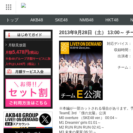
トップ
AKB48
SKE48
NMB48
HKT48
2013年9月28日（土） 13:00～
対応デバイス：
月額見放題
収録時間：
5,478円
月額
(税込)
出演者：
※各48グループ月額サービスに加
入中は1,628円（税込）！
チーム：
※本編が一部カットされる場合があります。
TeamE 3rd 「僕の太陽」公演
M0 overture （SKE48 ver.） 00:04～
M1 Dreamin' girls 01:01～
M2 RUN RUN RUN 02:41～
M3 未来の果実 06:31～