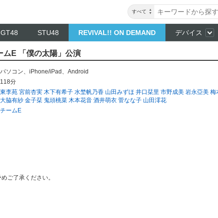
すべて
NGT48
STU48
REVIVAL!! ON DEMAND
デバイス
 チームE 「僕の太陽」公演
パソコン
、
iPhone/iPad
、
Android
118分
東李苑
宮前杏実
木下有希子
水埜帆乃香
山田みずほ
井口栞里
市野成美
岩永亞美
梅
大脇有紗
金子栞
鬼頭桃菜
木本花音
酒井萌衣
菅なな子
山田澪花
チームE
予めご了承ください。