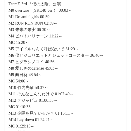
TeamE 3rd 「僕の太陽」公演
M0 overture （SKE48 ver.） 00:03～
M1 Dreamin' girls 00:59～
M2 RUN RUN RUN 02:39～
M3 未来の果実 06:30～
M4 ビバ！ハリケーン 11:22～
MC 15:20～
M5 アイドルなんて呼ばないで 31:29～
M6 僕とジュリエットとジェットコースター 36:40～
M7 ヒグラシノコイ 40:56～
M8 愛しさのdefense 45:03～
M9 向日葵 48:54～
MC 54:06～
M10 竹内先輩 58:37～
M11 そんなこんなわけで 01:02:49～
M12 デジャビュ 01:06:35～
MC 01:10:33～
M13 夕陽を見ているか？ 01:15:11～
M14 Lay down 01:24:21～
MC 01:29:15～