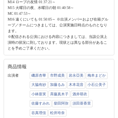
M14 ロープの友情 01:37:21～
M15 火曜日の夜、水曜日の朝 01:40:58～
MC 01:47:53～
M16 遠くにいても 01:50:05～ ※出演メンバーおよび在籍グル
ープ／チームにつきましては、公演実施日時点のものとなり
ます。
※配信される公演における内容につきましては、当該公演上
演時の状況に則しております。現状とは異なる部分があるこ
とを予めご了承ください。
商品情報
出演者
磯原杏華
市野成美
岩永亞美
梅本まどか
大脇有紗
加藤るみ
木本花音
小石公美子
小林亜実
斉藤真木子
酒井萌衣
佐藤すみれ
柴田阿弥
須田亜香里
谷真理佳
松井玲奈