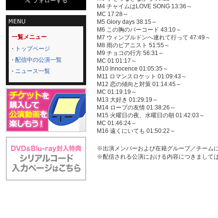
M4 チャイムはLOVE SONG 13:36～
MC 17:28～
M5 Glory days 38:15～
M6 この胸のバーコード 43:10～
一覧メニュー
M7 ウィンブルドンへ連れて行って 47:49～
M8 雨のピアニスト 51:55～
トップページ
M9 チョコの行方 56:31～
配信中の公演一覧
MC 01:01:17～
M10 Innocence 01:05:35～
ニュース一覧
M11 ロマンスロケット 01:09:43～
M12 恋の傾向と対策 01:14:45～
MC 01:19:19～
M13 大好き 01:29:19～
M14 ロープの友情 01:38:26～
M15 火曜日の夜、水曜日の朝 01:42:03～
MC 01:46:24～
M16 遠くにいても 01:50:22～
※出演メンバーおよび在籍グループ／チーム
※配信される公演における内容につきまして