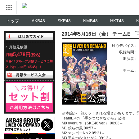
トップ
AKB48
SKE48
NMB48
HKT48
2014年5月16日（金） チームE
対応デバイス：
月額見放題
収録時間：
5,478円
月額
(税込)
出演者：
※各48グループ月額サービスに加
入中は1,628円（税込）！
チーム：
※本編が一部カットされる場合があります。
TeamE 4th 「手をつなぎながら」公演
M0 overture （SKE48 ver.） 00:03～
M1 僕らの風 00:57～
M2 マンゴーNo.2 05:21～
M3 手をつなぎながら 09:12～