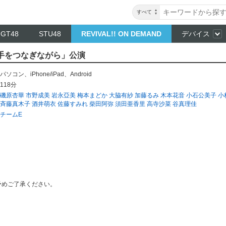
すべて
NGT48
STU48
REVIVAL!! ON DEMAND
デバイス
 「手をつなぎながら」公演
パソコン
、
iPhone/iPad
、
Android
118分
磯原杏華
市野成美
岩永亞美
梅本まどか
大脇有紗
加藤るみ
木本花音
小石公美子
小
斉藤真木子
酒井萌衣
佐藤すみれ
柴田阿弥
須田亜香里
高寺沙菜
谷真理佳
チームE
予めご了承ください。