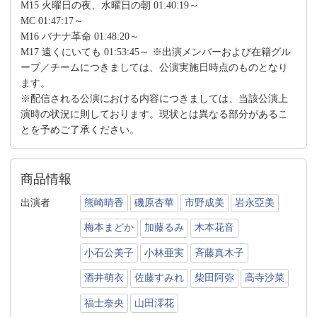
M15 火曜日の夜、水曜日の朝 01:40:19～
MC 01:47:17～
M16 バナナ革命 01:48:20～
M17 遠くにいても 01:53:45～ ※出演メンバーおよび在籍グル
ープ／チームにつきましては、公演実施日時点のものとなり
ます。
※配信される公演における内容につきましては、当該公演上
演時の状況に則しております。現状とは異なる部分があるこ
とを予めご了承ください。
商品情報
出演者
熊崎晴香
磯原杏華
市野成美
岩永亞美
梅本まどか
加藤るみ
木本花音
小石公美子
小林亜実
斉藤真木子
酒井萌衣
佐藤すみれ
柴田阿弥
高寺沙菜
福士奈央
山田澪花