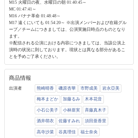
M15 火曜日の夜、水曜日の朝 01:40:45～
MC 01:47:41～
M16 バナナ革命 01:48:48～
M17 遠くにいても 01:54:20～ ※出演メンバーおよび在籍グル
ープ／チームにつきましては、公演実施日時点のものとなり
ます。
※配信される公演における内容につきましては、当該公演上
演時の状況に則しております。現状とは異なる部分があるこ
とを予めご了承ください。
商品情報
出演者
熊崎晴香
磯原杏華
市野成美
岩永亞美
梅本まどか
加藤るみ
木本花音
小石公美子
小林亜実
斉藤真木子
酒井萌衣
佐藤すみれ
須田亜香里
高寺沙菜
谷真理佳
福士奈央