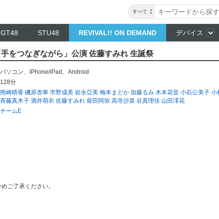
すべて
NGT48
STU48
REVIVAL!! ON DEMAND
デバイス
E 「手をつなぎながら」公演 佐藤すみれ 生誕祭
パソコン
、
iPhone/iPad
、
Android
128分
熊崎晴香
磯原杏華
市野成美
岩永亞美
梅本まどか
加藤るみ
木本花音
小石公美子
小
斉藤真木子
酒井萌衣
佐藤すみれ
柴田阿弥
高寺沙菜
谷真理佳
山田澪花
チームE
予めご了承ください。