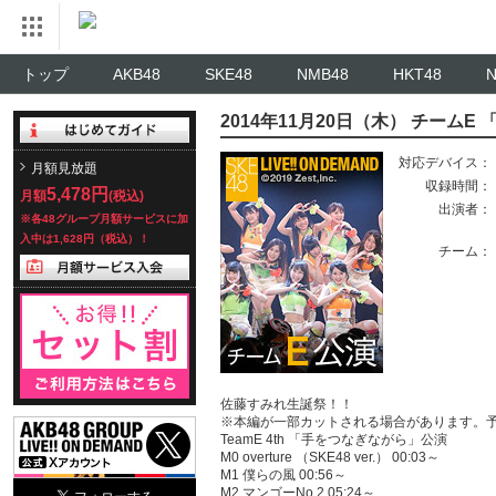
トップ
AKB48
SKE48
NMB48
HKT48
2014年11月20日（木） チーム
対応デバイス：
月額見放題
収録時間：
5,478円
月額
(税込)
出演者：
※各48グループ月額サービスに加
入中は1,628円（税込）！
チーム：
佐藤すみれ生誕祭！！
※本編が一部カットされる場合があります。
TeamE 4th 「手をつなぎながら」公演
M0 overture （SKE48 ver.） 00:03～
M1 僕らの風 00:56～
M2 マンゴーNo.2 05:24～