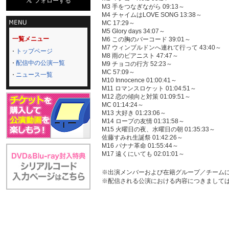
M3 手をつなぎながら 09:13～
M4 チャイムはLOVE SONG 13:38～
MC 17:29～
M5 Glory days 34:07～
一覧メニュー
M6 この胸のバーコード 39:01～
M7 ウィンブルドンへ連れて行って 43:40～
トップページ
M8 雨のピアニスト 47:47～
配信中の公演一覧
M9 チョコの行方 52:23～
MC 57:09～
ニュース一覧
M10 Innocence 01:00:41～
M11 ロマンスロケット 01:04:51～
M12 恋の傾向と対策 01:09:51～
MC 01:14:24～
M13 大好き 01:23:06～
M14 ロープの友情 01:31:58～
M15 火曜日の夜、水曜日の朝 01:35:33～
佐藤すみれ生誕祭 01:42:26～
M16 バナナ革命 01:55:44～
M17 遠くにいても 02:01:01～
※出演メンバーおよび在籍グループ／チーム
※配信される公演における内容につきまして