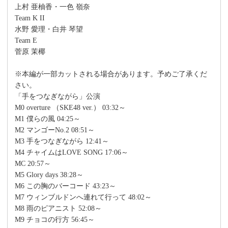
上村 亜柚香・一色 嶺奈
Team K II
水野 愛理・白井 琴望
Team E
菅原 茉椰
※本編が一部カットされる場合があります。予めご了承くだ
さい。
「手をつなぎながら」公演
M0 overture （SKE48 ver.） 03:32～
M1 僕らの風 04:25～
M2 マンゴーNo.2 08:51～
M3 手をつなぎながら 12:41～
M4 チャイムはLOVE SONG 17:06～
MC 20:57～
M5 Glory days 38:28～
M6 この胸のバーコード 43:23～
M7 ウィンブルドンへ連れて行って 48:02～
M8 雨のピアニスト 52:08～
M9 チョコの行方 56:45～