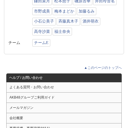
鎌田菜月
松本慈子
磯原杏華
井田玲音名
市野成美
梅本まどか
加藤るみ
小石公美子
斉藤真木子
酒井萌衣
高寺沙菜
福士奈央
チーム
チームE
▲このページのトップへ
ヘルプ / お問い合わせ
よくある質問・お問い合わせ
AKB48グループご利用ガイド
メールマガジン
会社概要