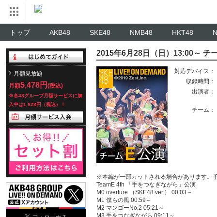
トップ
AKB48
SKE48
NMB48
HKT48
2015年6月28日（日）13:00～
対応デバイス：
月額見放題
収録時間：
5,478円
月額
(税込)
出演者：
※各48グループ月額サービスに加
入中は1,628円（税込）！
チーム：
※本編が一部カットされる場合があります。
TeamE 4th 「手をつなぎながら」公演
M0 overture （SKE48 ver.） 00:03～
M1 僕らの風 00:59～
M2 マンゴーNo.2 05:21～
M3 手をつなぎながら 09:11～