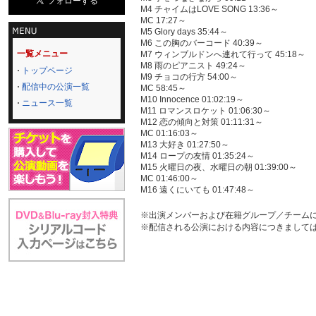
M4 チャイムはLOVE SONG 13:36～
MC 17:27～
M5 Glory days 35:44～
M6 この胸のバーコード 40:39～
一覧メニュー
M7 ウィンブルドンへ連れて行って 45:18～
M8 雨のピアニスト 49:24～
トップページ
M9 チョコの行方 54:00～
配信中の公演一覧
MC 58:45～
M10 Innocence 01:02:19～
ニュース一覧
M11 ロマンスロケット 01:06:30～
M12 恋の傾向と対策 01:11:31～
MC 01:16:03～
M13 大好き 01:27:50～
M14 ロープの友情 01:35:24～
M15 火曜日の夜、水曜日の朝 01:39:00～
MC 01:46:00～
M16 遠くにいても 01:47:48～
※出演メンバーおよび在籍グループ／チーム
※配信される公演における内容につきまして