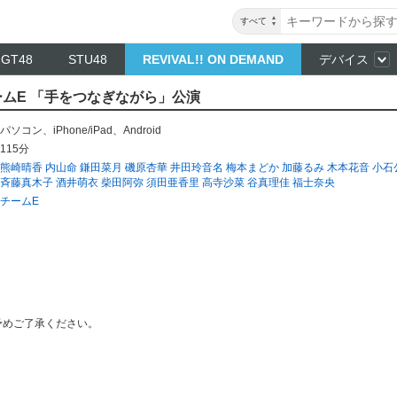
すべて
NGT48
STU48
REVIVAL!! ON DEMAND
デバイス
 チームE 「手をつなぎながら」公演
パソコン
、
iPhone/iPad
、
Android
115分
熊崎晴香
内山命
鎌田菜月
磯原杏華
井田玲音名
梅本まどか
加藤るみ
木本花音
小石
斉藤真木子
酒井萌衣
柴田阿弥
須田亜香里
高寺沙菜
谷真理佳
福士奈央
チームE
予めご了承ください。