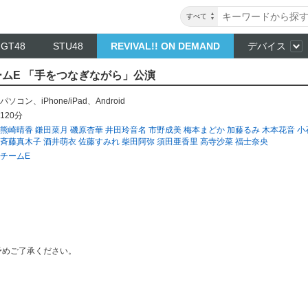
すべて
NGT48
STU48
REVIVAL!! ON DEMAND
デバイス
 チームE 「手をつなぎながら」公演
パソコン
、
iPhone/iPad
、
Android
120分
熊崎晴香
鎌田菜月
磯原杏華
井田玲音名
市野成美
梅本まどか
加藤るみ
木本花音
小
斉藤真木子
酒井萌衣
佐藤すみれ
柴田阿弥
須田亜香里
高寺沙菜
福士奈央
チームE
予めご了承ください。