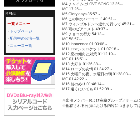
M4 チャイムはLOVE SONG 13:35～
MC 17:26～
M5 Glory days 35:57～
M6 この胸のバーコード 40:51～
一覧メニュー
M7 ウィンブルドンへ連れて行って 45:31～
M8 雨のピアニスト 49:37～
トップページ
M9 チョコの行方 54:13～
配信中の公演一覧
MC 58:57～
M10 Innocence 01:03:08～
ニュース一覧
M11 ロマンスロケット 01:07:18～
M12 恋の傾向と対策 01:12:19～
MC 01:16:51～
M13 大好き 01:26:38～
M14 ロープの友情 01:34:27～
M15 火曜日の夜、水曜日の朝 01:38:03～
MC 01:42:22～
M16 前のめり 01:46:14～
M17 遠くにいても 01:52:09～
※出演メンバーおよび在籍グループ／チーム
※配信される公演における内容につきまして