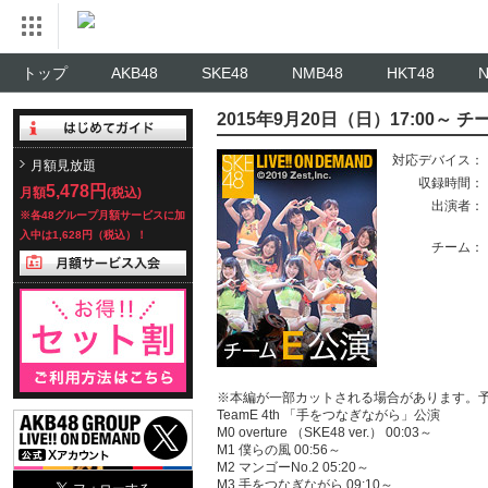
トップ
AKB48
SKE48
NMB48
HKT48
2015年9月20日（日）17:00～
対応デバイス：
月額見放題
収録時間：
5,478円
月額
(税込)
出演者：
※各48グループ月額サービスに加
入中は1,628円（税込）！
チーム：
※本編が一部カットされる場合があります。
TeamE 4th 「手をつなぎながら」公演
M0 overture （SKE48 ver.） 00:03～
M1 僕らの風 00:56～
M2 マンゴーNo.2 05:20～
M3 手をつなぎながら 09:10～