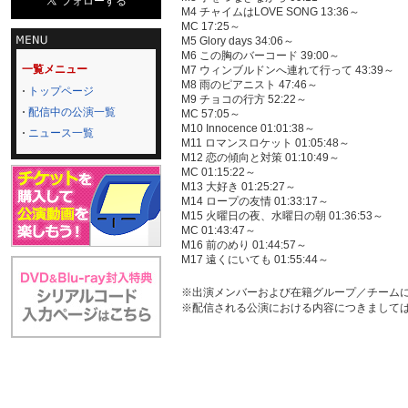
M4 チャイムはLOVE SONG 13:36～
MC 17:25～
M5 Glory days 34:06～
M6 この胸のバーコード 39:00～
一覧メニュー
M7 ウィンブルドンへ連れて行って 43:39～
M8 雨のピアニスト 47:46～
トップページ
M9 チョコの行方 52:22～
配信中の公演一覧
MC 57:05～
M10 Innocence 01:01:38～
ニュース一覧
M11 ロマンスロケット 01:05:48～
M12 恋の傾向と対策 01:10:49～
MC 01:15:22～
M13 大好き 01:25:27～
M14 ロープの友情 01:33:17～
M15 火曜日の夜、水曜日の朝 01:36:53～
MC 01:43:47～
M16 前のめり 01:44:57～
M17 遠くにいても 01:55:44～
※出演メンバーおよび在籍グループ／チーム
※配信される公演における内容につきまして