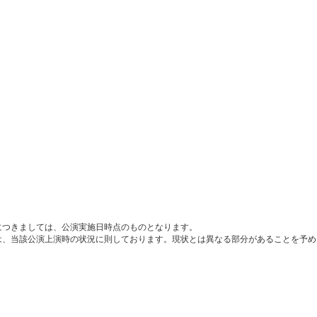
につきましては、公演実施日時点のものとなります。
は、当該公演上演時の状況に則しております。現状とは異なる部分があることを予め