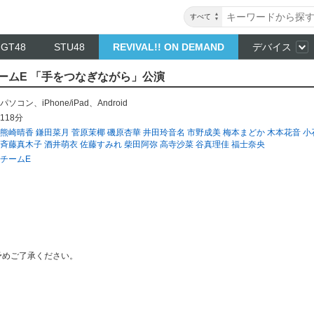
すべて
NGT48
STU48
REVIVAL!! ON DEMAND
デバイス
～ チームE 「手をつなぎながら」公演
パソコン
、
iPhone/iPad
、
Android
118分
熊崎晴香
鎌田菜月
菅原茉椰
磯原杏華
井田玲音名
市野成美
梅本まどか
木本花音
小
斉藤真木子
酒井萌衣
佐藤すみれ
柴田阿弥
高寺沙菜
谷真理佳
福士奈央
チームE
予めご了承ください。