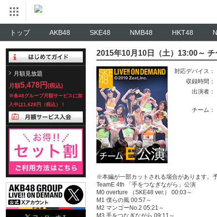
トップ
AKB48
SKE48
NMB48
HKT48
2015年10月10日（土）13:00
対応デバイス：
月額見放題
収録時間：
5,478円
月額
(税込)
出演者：
※各48グループ月額サービスに加
入中は1,628円（税込）！
チーム：
※本編が一部カットされる場合があります。
TeamE 4th 「手をつなぎながら」公演
M0 overture （SKE48 ver.） 00:03～
M1 僕らの風 00:57～
M2 マンゴーNo.2 05:21～
M3 手をつなぎながら 09:11～