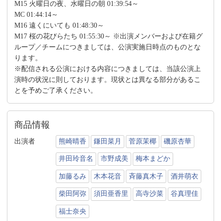
M15 火曜日の夜、水曜日の朝 01:39:54～
MC 01:44:14～
M16 遠くにいても 01:48:30～
M17 桜の花びらたち 01:55:30～ ※出演メンバーおよび在籍グ
ループ／チームにつきましては、公演実施日時点のものとな
ります。
※配信される公演における内容につきましては、当該公演上
演時の状況に則しております。現状とは異なる部分があるこ
とを予めご了承ください。
商品情報
出演者
熊崎晴香
鎌田菜月
菅原茉椰
磯原杏華
井田玲音名
市野成美
梅本まどか
加藤るみ
木本花音
斉藤真木子
酒井萌衣
柴田阿弥
須田亜香里
高寺沙菜
谷真理佳
福士奈央