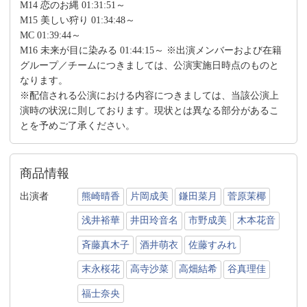
M14 恋のお縄 01:31:51～
M15 美しい狩り 01:34:48～
MC 01:39:44～
M16 未来が目に染みる 01:44:15～ ※出演メンバーおよび在籍
グループ／チームにつきましては、公演実施日時点のものと
なります。
※配信される公演における内容につきましては、当該公演上
演時の状況に則しております。現状とは異なる部分があるこ
とを予めご了承ください。
商品情報
出演者
熊崎晴香
片岡成美
鎌田菜月
菅原茉椰
浅井裕華
井田玲音名
市野成美
木本花音
斉藤真木子
酒井萌衣
佐藤すみれ
末永桜花
高寺沙菜
高畑結希
谷真理佳
福士奈央