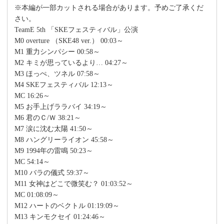
※本編が一部カットされる場合があります。予めご了承くだ
さい。
TeamE 5th 「SKEフェスティバル」公演
M0 overture （SKE48 ver.） 00:03～
M1 重力シンパシー 00:58～
M2 キミが思っているより… 04:27～
M3 ほっぺ、ツネル 07:58～
M4 SKEフェスティバル 12:13～
MC 16:26～
M5 お手上げララバイ 34:19～
M6 君のＣ/Ｗ 38:21～
M7 涙に沈む太陽 41:50～
M8 ハングリーライオン 45:58～
M9 1994年の雷鳴 50:23～
MC 54:14～
M10 バラの儀式 59:37～
M11 女神はどこで微笑む？ 01:03:52～
MC 01:08:09～
M12 ハートのベクトル 01:19:09～
M13 キンモクセイ 01:24:46～