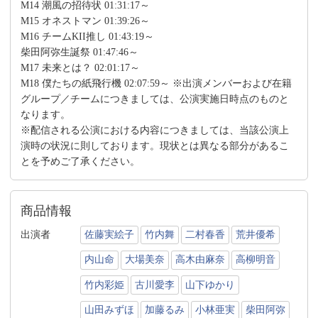
M14 潮風の招待状 01:31:17～
M15 オネストマン 01:39:26～
M16 チームKII推し 01:43:19～
柴田阿弥生誕祭 01:47:46～
M17 未来とは？ 02:01:17～
M18 僕たちの紙飛行機 02:07:59～ ※出演メンバーおよび在籍
グループ／チームにつきましては、公演実施日時点のものと
なります。
※配信される公演における内容につきましては、当該公演上
演時の状況に則しております。現状とは異なる部分があるこ
とを予めご了承ください。
商品情報
出演者
佐藤実絵子
竹内舞
二村春香
荒井優希
内山命
大場美奈
高木由麻奈
高柳明音
竹内彩姫
古川愛李
山下ゆかり
山田みずほ
加藤るみ
小林亜実
柴田阿弥