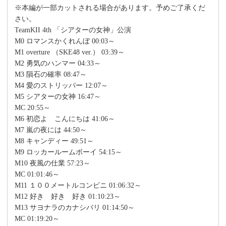
※本編が一部カットされる場合があります。予めご了承くだ
さい。
TeamKII 4th 「シアターの女神」公演
M0 ロマンスかくれんぼ 00:03～
M1 overture （SKE48 ver.） 03:39～
M2 勇気のハンマー 04:33～
M3 隕石の確率 08:47～
M4 愛のストリッパー 12:07～
M5 シアターの女神 16:47～
MC 20:55～
M6 初恋よ こんにちは 41:06～
M7 嵐の夜には 44:50～
M8 キャンディー 49:51～
M9 ロッカールームボーイ 54:15～
M10 夜風の仕業 57:23～
MC 01:01:46～
M11 １００メートルコンビニ 01:06:32～
M12 好き 好き 好き 01:10:23～
M13 サヨナラのカナシバリ 01:14:50～
MC 01:19:20～