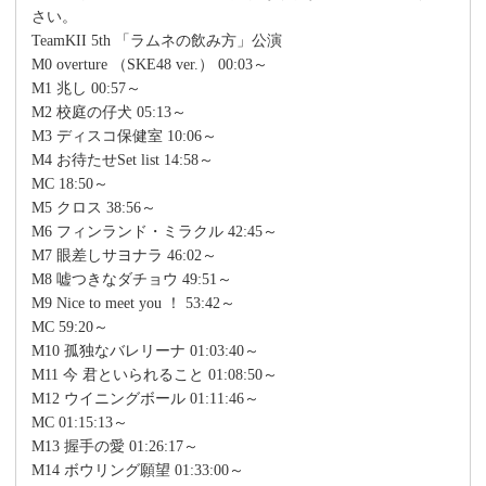
さい。
TeamKII 5th 「ラムネの飲み方」公演
M0 overture （SKE48 ver.） 00:03～
M1 兆し 00:57～
M2 校庭の仔犬 05:13～
M3 ディスコ保健室 10:06～
M4 お待たせSet list 14:58～
MC 18:50～
M5 クロス 38:56～
M6 フィンランド・ミラクル 42:45～
M7 眼差しサヨナラ 46:02～
M8 嘘つきなダチョウ 49:51～
M9 Nice to meet you ！ 53:42～
MC 59:20～
M10 孤独なバレリーナ 01:03:40～
M11 今 君といられること 01:08:50～
M12 ウイニングボール 01:11:46～
MC 01:15:13～
M13 握手の愛 01:26:17～
M14 ボウリング願望 01:33:00～