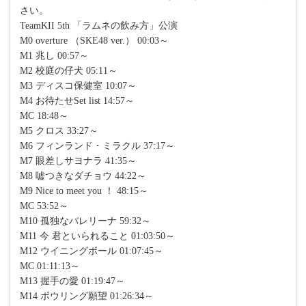
さい。
TeamKII 5th 「ラムネの飲み方」公演
M0 overture （SKE48 ver.） 00:03～
M1 兆し 00:57～
M2 校庭の仔犬 05:11～
M3 ディスコ保健室 10:07～
M4 お待たせSet list 14:57～
MC 18:48～
M5 クロス 33:27～
M6 フィンランド・ミラクル 37:17～
M7 眼差しサヨナラ 41:35～
M8 嘘つきなダチョウ 44:22～
M9 Nice to meet you ！ 48:15～
MC 53:52～
M10 孤独なバレリーナ 59:32～
M11 今 君といられること 01:03:50～
M12 ウイニングボール 01:07:45～
MC 01:11:13～
M13 握手の愛 01:19:47～
M14 ボウリング願望 01:26:34～