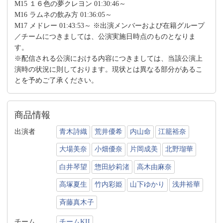
M15 １６色の夢クレヨン 01:30:46～
M16 ラムネの飲み方 01:36:05～
M17 メドレー 01:43:53～ ※出演メンバーおよび在籍グループ
／チームにつきましては、公演実施日時点のものとなりま
す。
※配信される公演における内容につきましては、当該公演上
演時の状況に則しております。現状とは異なる部分があるこ
とを予めご了承ください。
商品情報
出演者
青木詩織
荒井優希
内山命
江籠裕奈
大場美奈
小畑優奈
片岡成美
北野瑠華
白井琴望
惣田紗莉渚
高木由麻奈
高塚夏生
竹内彩姫
山下ゆかり
浅井裕華
斉藤真木子
チーム
チームKII