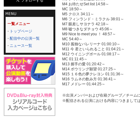
M4 お待たせSet list 14:58～
MC 18:50～
M5 クロス 34:11～
M6 フィンランド・ミラクル 38:01～
一覧メニュー
M7 眼差しサヨナラ 42:18～
M8 嘘つきなダチョウ 45:06～
トップページ
M9 Nice to meet you ！ 48:57～
配信中の公演一覧
MC 54:40～
M10 孤独なバレリーナ 01:00:10～
ニュース一覧
M11 今 君といられること 01:04:21～
M12 ウイニングボール 01:08:17～
MC 01:11:45～
M13 握手の愛 01:20:42～
M14 ボウリング願望 01:27:25～
M15 １６色の夢クレヨン 01:31:36～
M16 ラムネの飲み方 01:36:41～
M17 メドレー 01:44:25～
※出演メンバーおよび在籍グループ／チーム
※配信される公演における内容につきまして