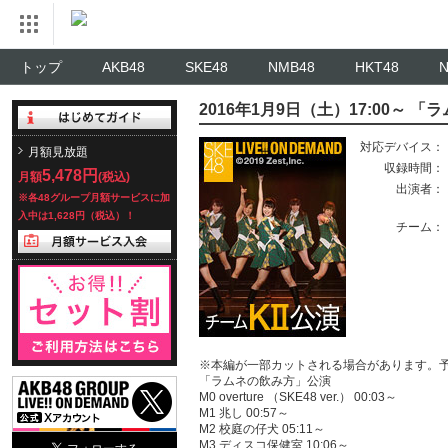
トップ
AKB48
SKE48
NMB48
HKT48
2016年1月9日（土）17:00～ 
対応デバイス：
月額見放題
収録時間：
5,478円
月額
(税込)
出演者：
※各48グループ月額サービスに加
入中は1,628円（税込）！
チーム：
※本編が一部カットされる場合があります。
「ラムネの飲み方」公演
M0 overture （SKE48 ver.） 00:03～
M1 兆し 00:57～
M2 校庭の仔犬 05:11～
M3 ディスコ保健室 10:06～