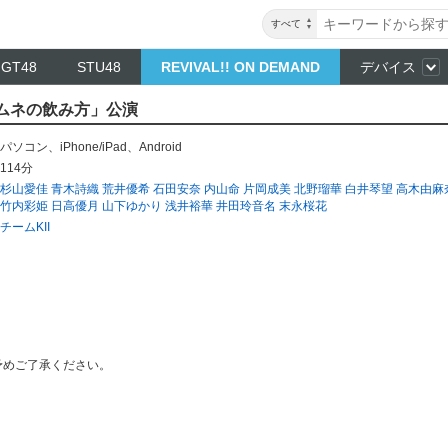
すべて
NGT48
STU48
REVIVAL!! ON DEMAND
デバイス
「ラムネの飲み方」公演
パソコン
、
iPhone/iPad
、
Android
114分
杉山愛佳
青木詩織
荒井優希
石田安奈
内山命
片岡成美
北野瑠華
白井琴望
高木由麻
竹内彩姫
日高優月
山下ゆかり
浅井裕華
井田玲音名
末永桜花
チームKII
予めご了承ください。