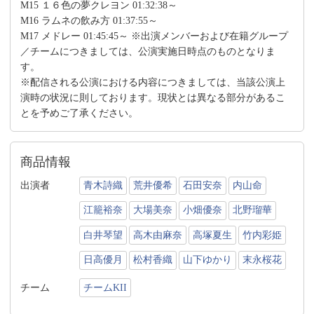
M15 １６色の夢クレヨン 01:32:38～
M16 ラムネの飲み方 01:37:55～
M17 メドレー 01:45:45～ ※出演メンバーおよび在籍グループ
／チームにつきましては、公演実施日時点のものとなりま
す。
※配信される公演における内容につきましては、当該公演上
演時の状況に則しております。現状とは異なる部分があるこ
とを予めご了承ください。
商品情報
出演者
青木詩織
荒井優希
石田安奈
内山命
江籠裕奈
大場美奈
小畑優奈
北野瑠華
白井琴望
高木由麻奈
高塚夏生
竹内彩姫
日高優月
松村香織
山下ゆかり
末永桜花
チーム
チームKII