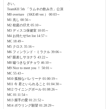
さい。
TeamKII 5th 「ラムネの飲み方」公演
M0 overture （SKE48 ver.） 00:03～
M1 兆し 00:56～
M2 校庭の仔犬 05:10～
M3 ディスコ保健室 10:05～
M4 お待たせSet list 14:57～
MC 18:49～
M5 クロス 35:16～
M6 フィンランド・ミラクル 39:06～
M7 眼差しサヨナラ 43:22～
M8 嘘つきなダチョウ 46:10～
M9 Nice to meet you ！ 50:01～
MC 55:43～
M10 孤独なバレリーナ 01:00:19～
M11 今 君といられること 01:04:30～
M12 ウイニングボール 01:08:26～
MC 01:11:54～
M13 握手の愛 01:21:52～
M14 ボウリング願望 01:28:29～