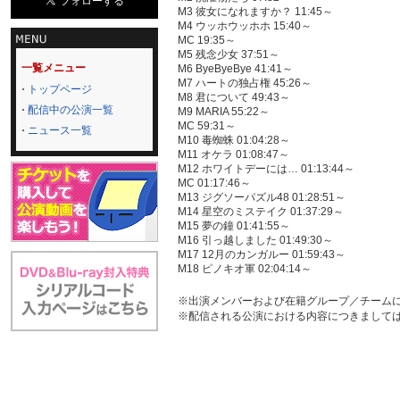
M3 彼女になれますか？ 11:45～
M4 ウッホウッホホ 15:40～
MC 19:35～
M5 残念少女 37:51～
一覧メニュー
M6 ByeByeBye 41:41～
M7 ハートの独占権 45:26～
トップページ
M8 君について 49:43～
配信中の公演一覧
M9 MARIA 55:22～
MC 59:31～
ニュース一覧
M10 毒蜘蛛 01:04:28～
M11 オケラ 01:08:47～
M12 ホワイトデーには… 01:13:44～
MC 01:17:46～
M13 ジグソーパズル48 01:28:51～
M14 星空のミステイク 01:37:29～
M15 夢の鐘 01:41:55～
M16 引っ越しました 01:49:30～
M17 12月のカンガルー 01:59:43～
M18 ピノキオ軍 02:04:14～
※出演メンバーおよび在籍グループ／チーム
※配信される公演における内容につきまして