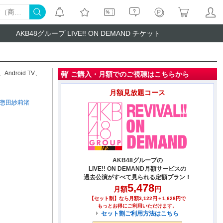
AKB48グループ LIVE!! ON DEMAND チケット
、
Android TV
、
ご購入・月額でのご視聴はこちらから
月額見放題コース
惣田紗莉渚
AKB48グループの
LIVE!! ON DEMAND月額サービスの
過去公演がすべて見られる定額プラン！
5,478
月額
円
【セット割】なら月額3,122円＋1,628円で
もっとお得にご利用いただけます。
セット割ご利用方法はこちら