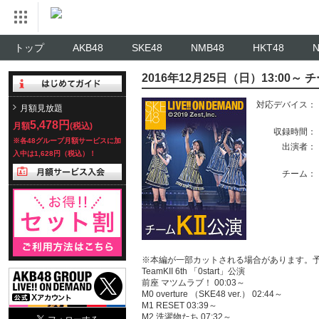
トップ
AKB48
SKE48
NMB48
HKT48
2016年12月25日（日）13:00～ チー
対応デバイス：
月額見放題
5,478円
月額
(税込)
収録時間：
※各48グループ月額サービスに加
出演者：
入中は1,628円（税込）！
チーム：
※本編が一部カットされる場合があります。
TeamKII 6th 「0start」公演
前座 マツムラブ！ 00:03～
M0 overture （SKE48 ver.） 02:44～
M1 RESET 03:39～
M2 洗濯物たち 07:32～