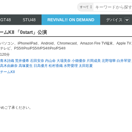
すべて
NGT48
STU48
REVIVAL!! ON DEMAND
デバイス
ムKII 「0start」公演
パソコン
、
iPhone/iPad
、
Android
、
Chromecast
、
Amazon Fire TV端末
、
Apple TV
テレビ
、
PS5®Pro/PS5®/PS4®Pro/PS4®
120分
青木詩織
荒井優希
石田安奈
内山命
大場美奈
小畑優奈
片岡成美
北野瑠華
白井琴望
高木由麻奈
高塚夏生
日高優月
松村香織
水野愛理
太田彩夏
チームKII
予めご了承ください。