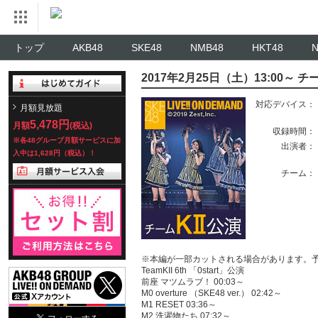
トップ
AKB48
SKE48
NMB48
HKT48
2017年2月25日（土）13:00～ チー
対応デバイス：
月額見放題
5,478円
月額
(税込)
収録時間：
※各48グループ月額サービスに加
出演者：
入中は1,628円（税込）！
チーム：
※本編が一部カットされる場合があります。
TeamKII 6th 「0start」公演
前座 マツムラブ！ 00:03～
M0 overture （SKE48 ver.） 02:42～
M1 RESET 03:36～
M2 洗濯物たち 07:32～