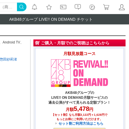
AKB48グループ LIVE!! ON DEMAND チケット
、
Android TV
、
ご購入・月額でのご視聴はこちらから
月額見放題コース
惣田紗莉渚
AKB48グループの
LIVE!! ON DEMAND月額サービスの
過去公演がすべて見られる定額プラン！
5,478
月額
円
【セット割】なら月額3,122円＋1,628円で
もっとお得にご利用いただけます。
セット割ご利用方法はこちら