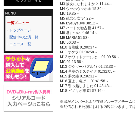
M3 彼女になれますか？ 11:44～
M4 ウッホウッホホ 15:39～
MC 19:35～
M5 残念少女 34:22～
一覧メニュー
M6 ByeByeBye 38:12～
M7 ハートの独占権 41:57～
トップページ
M8 君について 46:14～
配信中の公演一覧
M9 MARIA 51:53～
MC 56:03～
ニュース一覧
M10 毒蜘蛛 01:00:37～
M11 オケラ 01:04:58～
M12 ホワイトデーには… 01:09:56～
MC 01:13:58～
M13 ジグソーパズル48 01:23:33～
M14 星空のミステイク 01:32:05～
M15 夢の鐘 01:36:31～
M16 夏よ、急げ！ 01:41:58～
M17 引っ越しました 01:48:43～
M18 ピノキオ軍 01:57:16～
※出演メンバーおよび在籍グループ／チーム
※配信される公演における内容につきまして