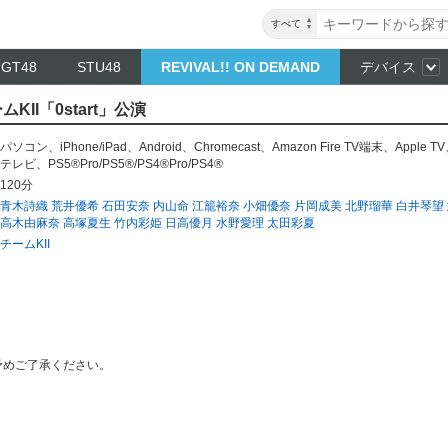
すべて
NGT48
STU48
REVIVAL!! ON DEMAND
デバイス
ムKII「0start」公演
パソコン
、
iPhone/iPad
、
Android
、
Chromecast
、
Amazon Fire TV端末
、
Apple TV
テレビ
、
PS5®Pro/PS5®/PS4®Pro/PS4®
120分
青木詩織
荒井優希
石田安奈
内山命
江籠裕奈
小畑優奈
片岡成美
北野瑠華
白井琴望
高木由麻奈
高塚夏生
竹内彩姫
日高優月
水野愛理
太田彩夏
チームKII
予めご了承ください。