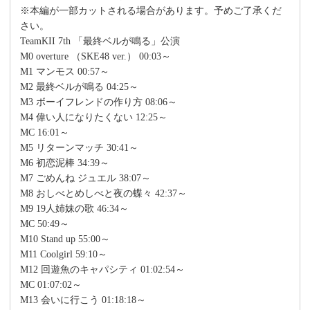
※本編が一部カットされる場合があります。予めご了承くだ
さい。
TeamKII 7th 「最終ベルが鳴る」公演
M0 overture （SKE48 ver.） 00:03～
M1 マンモス 00:57～
M2 最終ベルが鳴る 04:25～
M3 ボーイフレンドの作り方 08:06～
M4 偉い人になりたくない 12:25～
MC 16:01～
M5 リターンマッチ 30:41～
M6 初恋泥棒 34:39～
M7 ごめんね ジュエル 38:07～
M8 おしべとめしべと夜の蝶々 42:37～
M9 19人姉妹の歌 46:34～
MC 50:49～
M10 Stand up 55:00～
M11 Coolgirl 59:10～
M12 回遊魚のキャパシティ 01:02:54～
MC 01:07:02～
M13 会いに行こう 01:18:18～