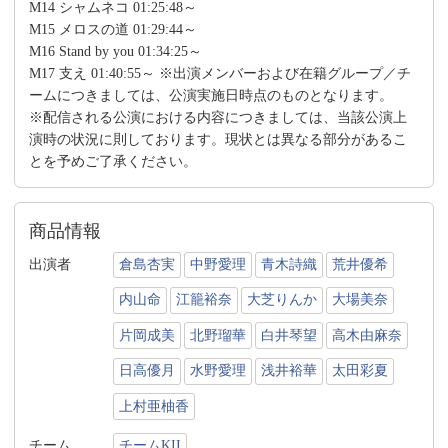
M14 シャムネコ 01:25:48～
M15 メロスの道 01:29:44～
M16 Stand by you 01:34:25～
M17 支え 01:40:55～ ※出演メンバーおよび在籍グループ／チ
ームにつきましては、公演実施日時点のものとなります。
※配信される公演における内容につきましては、当該公演上
演時の状況に則しております。現状とは異なる部分があるこ
とを予めご了承ください。
商品情報
出演者
倉島杏実
中野愛理
青木詩織
荒井優希
内山命
江籠裕奈
大芝りんか
大場美奈
片岡成美
北野瑠華
白井琴望
高木由麻奈
日高優月
水野愛理
浅井裕華
太田彩夏
上村亜柚香
チーム
チームKII