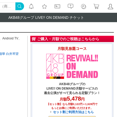
AKB48グループ LIVE!! ON DEMAND チケット
、
Android TV
、
ご購入・月額でのご視聴はこちらから
月額見放題コース
瑠華
白井琴望
AKB48グループの
LIVE!! ON DEMAND月額サービスの
過去公演がすべて見られる定額プラン！
5,478
月額
円
【セット割】なら月額3,122円＋1,628円で
もっとお得にご利用いただけます。
セット割ご利用方法はこちら