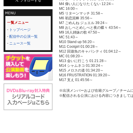
M4 偉い人になりたくない 12:24～
MC 16:00～
M5 リターンマッチ 31:58～
M6 初恋泥棒 35:56～
一覧メニュー
M7 ごめんね ジュエル 39:24～
M8 おしべとめしべと夜の蝶々 43:54～
トップページ
M9 16人姉妹の歌 47:50～
配信中の公演一覧
MC 51:43～
M10 Stand up 56:20～
ニュース一覧
M11 Coolgirl 01:00:28～
M12 回遊魚のキャパシティ 01:04:12～
MC 01:08:20～
M13 会いに行こう 01:21:28～
M14 シャムネコ 01:30:24～
M15 メロスの道 01:34:20～
M16 FRUSTRATION 01:39:20～
M17 支え 01:45:56～
※出演メンバーおよび在籍グループ／チーム
※配信される公演における内容につきまして