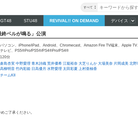
すべて
NGT48
STU48
REVIVAL!! ON DEMAND
デバイス
I「最終ベルが鳴る」公演
パソコン
、
iPhone/iPad
、
Android
、
Chromecast
、
Amazon Fire TV端末
、
Apple TV
テレビ
、
PS5®Pro/PS5®/PS4®Pro/PS4®
120分
倉島杏実
中野愛理
青木詩織
荒井優希
江籠裕奈
大芝りんか
大場美奈
片岡成美
北野
高柳明音
竹内彩姫
日高優月
水野愛理
太田彩夏
上村亜柚香
チームKII
予めご了承ください。