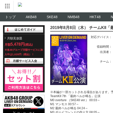
トップ
AKB48
SKE48
NMB48
HKT48
2019年8月8日（木） チームKI
対応デバイス：
月額見放題
5,478円
月額
(税込)
収録時間：
※各48グループ月額サービスに加
出演者：
入中は1,628円（税込）！
チーム：
※本編が一部カットされる場合があります。
TeamKII 7th 「最終ベルが鳴る」公演
M0 overture （SKE48 ver.） 00:03～
M1 マンモス 00:57～
M2 最終ベルが鳴る 04:24～
M3 ボーイフレンドの作り方 08:05～