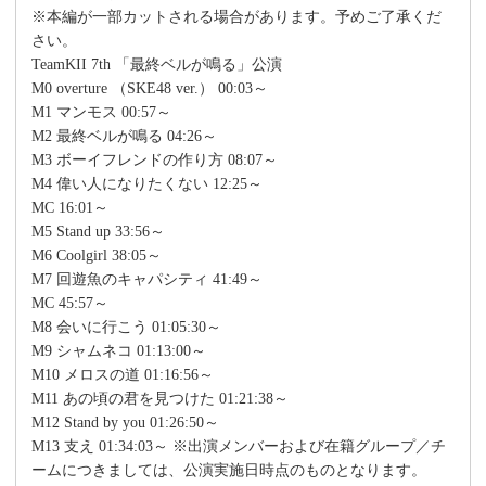
※本編が一部カットされる場合があります。予めご了承くだ
さい。
TeamKII 7th 「最終ベルが鳴る」公演
M0 overture （SKE48 ver.） 00:03～
M1 マンモス 00:57～
M2 最終ベルが鳴る 04:26～
M3 ボーイフレンドの作り方 08:07～
M4 偉い人になりたくない 12:25～
MC 16:01～
M5 Stand up 33:56～
M6 Coolgirl 38:05～
M7 回遊魚のキャパシティ 41:49～
MC 45:57～
M8 会いに行こう 01:05:30～
M9 シャムネコ 01:13:00～
M10 メロスの道 01:16:56～
M11 あの頃の君を見つけた 01:21:38～
M12 Stand by you 01:26:50～
M13 支え 01:34:03～ ※出演メンバーおよび在籍グループ／チ
ームにつきましては、公演実施日時点のものとなります。