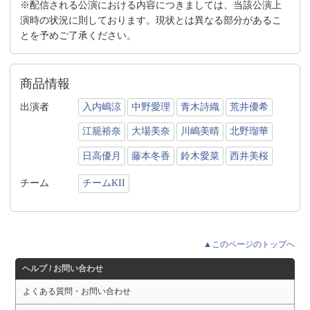
※配信される公演における内容につきましては、当該公演上
演時の状況に則しております。現状とは異なる部分があるこ
とを予めご了承ください。
商品情報
出演者
入内嶋涼
中野愛理
青木詩織
荒井優希
江籠裕奈
大場美奈
川嶋美晴
北野瑠華
日高優月
藤本冬香
鈴木愛菜
西井美桜
チーム
チームKII
▲このページのトップへ
ヘルプ / お問い合わせ
よくある質問・お問い合わせ