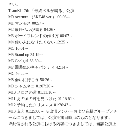
さい。
TeamKII 7th 「最終ベルが鳴る」公演
M0 overture （SKE48 ver.） 00:03～
M1 マンモス 00:57～
M2 最終ベルが鳴る 04:26～
M3 ボーイフレンドの作り方 08:07～
M4 偉い人になりたくない 12:25～
MC 16:01～
M5 Stand up 34:19～
M6 Coolgirl 38:30～
M7 回遊魚のキャパシティ 42:14～
MC 46:22～
M8 会いに行こう 58:26～
M9 シャムネコ 01:07:20～
M10 メロスの道 01:11:16～
M11 あの頃の君を見つけた 01:15:51～
M12 予約したクリスマス 01:20:43～
M13 支え 01:25:06～ ※出演メンバーおよび在籍グループ／チ
ームにつきましては、公演実施日時点のものとなります。
※配信される公演における内容につきましては、当該公演上