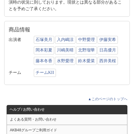
演時の状況に則しております。現状とは異なる部分があるこ
とを予めご了承ください。
商品情報
出演者
石塚美月
入内嶋涼
中野愛理
伊藤実希
岡本彩夏
川嶋美晴
北野瑠華
日高優月
藤本冬香
水野愛理
鈴木愛菜
西井美桜
チーム
チームKII
▲このページのトップへ
ヘルプ / お問い合わせ
よくある質問・お問い合わせ
AKB48グループご利用ガイド