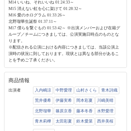
M14 いいね、それいいね 01:24:33～
M15 消えない虹を心に架けて 01:28:32～
M16 愛のホログラム 01:33:26～
北野瑠華生誕祭 01:37:11～
M17 僕らを繋ぐもの 01:53:42～ ※出演メンバーおよび在籍グ
ループ／チームにつきましては、公演実施日時点のものとな
ります。
※配信される公演における内容につきましては、当該公演上
演時の状況に則しております。現状とは異なる部分があるこ
とを予めご了承ください。
商品情報
出演者
入内嶋涼
中野愛理
山村さくら
青木詩織
荒井優希
伊藤実希
岡本彩夏
川嶋美晴
北野瑠華
篠原京香
藤本冬香
水野愛理
青木莉樺
太田彩夏
鈴木愛菜
西井美桜