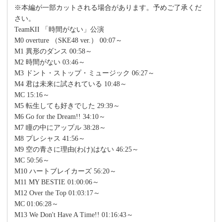
※本編が一部カットされる場合があります。予めご了承くだ
さい。
TeamKII 「時間がない」公演
M0 overture （SKE48 ver.） 00:07～
M1 異形のダンス 00:58～
M2 時間がない 03:46～
M3 ドント・ストップ・ミュージック 06:27～
M4 君は未来に試されている 10:48～
MC 15:16～
M5 転生しても好きでした 29:39～
M6 Go for the Dream!! 34:10～
M7 瞳の中にアップル 38:28～
M8 プレシャス 41:56～
M9 空の青さに理由(わけ)はない 46:25～
MC 50:56～
M10 ハートブレイカーズ 56:20～
M11 MY BESTIE 01:00:06～
M12 Over the Top 01:03:17～
MC 01:06:28～
M13 We Don't Have A Time!! 01:16:43～