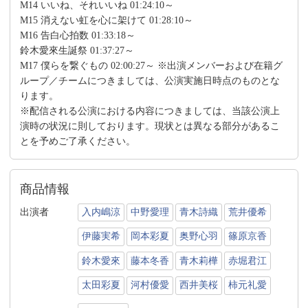
M14 いいね、それいいね 01:24:10～
M15 消えない虹を心に架けて 01:28:10～
M16 告白心拍数 01:33:18～
鈴木愛來生誕祭 01:37:27～
M17 僕らを繋ぐもの 02:00:27～ ※出演メンバーおよび在籍グ
ループ／チームにつきましては、公演実施日時点のものとな
ります。
※配信される公演における内容につきましては、当該公演上
演時の状況に則しております。現状とは異なる部分があるこ
とを予めご了承ください。
商品情報
出演者
入内嶋涼
中野愛理
青木詩織
荒井優希
伊藤実希
岡本彩夏
奥野心羽
篠原京香
鈴木愛來
藤本冬香
青木莉樺
赤堀君江
太田彩夏
河村優愛
西井美桜
柿元礼愛