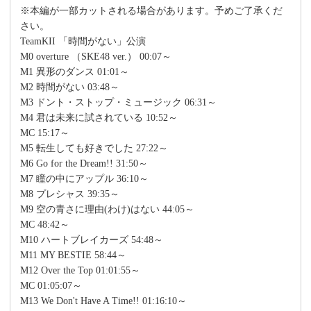
※本編が一部カットされる場合があります。予めご了承くだ
さい。
TeamKII 「時間がない」公演
M0 overture （SKE48 ver.） 00:07～
M1 異形のダンス 01:01～
M2 時間がない 03:48～
M3 ドント・ストップ・ミュージック 06:31～
M4 君は未来に試されている 10:52～
MC 15:17～
M5 転生しても好きでした 27:22～
M6 Go for the Dream!! 31:50～
M7 瞳の中にアップル 36:10～
M8 プレシャス 39:35～
M9 空の青さに理由(わけ)はない 44:05～
MC 48:42～
M10 ハートブレイカーズ 54:48～
M11 MY BESTIE 58:44～
M12 Over the Top 01:01:55～
MC 01:05:07～
M13 We Don't Have A Time!! 01:16:10～